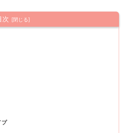
目次
イプ