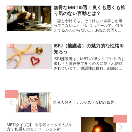
ることをご存じでしょうか？MBTI（マイ
ヤーズ・ブリッグス・タイプ指標）は、
無骨なMBTI5選！良くも悪くも飾
性格
人の性格を16タイプ...
り気のない言動とは？
「話しかけても、そっけない返事しか返
ってこない…」 「いつもクールで、何考
えてるかわからない…」あなたの周り
に、そんな人いませんか？愛想がなく
て、お世辞も言わない。感情を表に出さ
ないから、冷たく見えちゃう。でも実
ISFJ（擁護者）の魅力的な性格を
性格
は、めちゃくちゃ信頼できて、...
知ろう
ISFJ擁護者は、MBTIの16タイプの中では
優しさと責任感で多くの人に愛され信頼
されています。協調性に優れ、細部にま
で気を配りながら仕事を進めるのが特徴
です。そんな彼らの特徴や活躍の場、注
意点について詳しく解説していきます。
5分で超精密...
自分大好き！ナルシストなMBTI5選！
MBTIタイプ別・やる気スイッチの入れ
方：16通りのモチベーション術