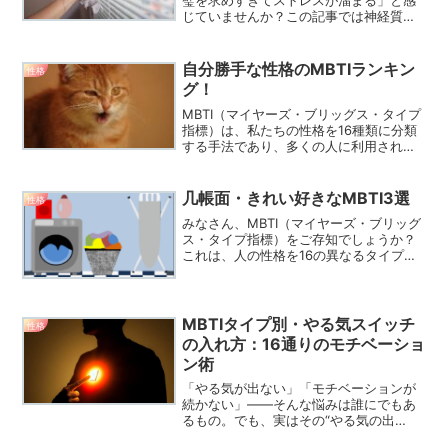
璧を求めすぎてストレスが溜まる」と感
じていませんか？この記事では神経質な
性格傾向があるMBTIタイプ5選を紹介！
それぞれの特徴や行動パターン、完璧主
義を少しずつ手放して心を楽にする対処
自分勝手な性格のMBTIランキン
性格
法を解説します。
グ！
MBTI（マイヤーズ・ブリッグス・タイプ
指標）は、私たちの性格を16種類に分類
する手法であり、多くの人に利用されて
います。それぞれのMBTIタイプには特有
の特徴や傾向があり、その中には時に
「自分勝手」と見なされる性格も存在し
几帳面・きれい好きなMBTI3選
性格
ます。この記事で...
みなさん、MBTI（マイヤーズ・ブリッグ
ス・タイプ指標）をご存知でしょうか？
これは、人の性格を16の異なるタイプに
分類する非常に興味深い心理学的なツー
ルです。MBTIを理解することで、自分自
身や周りの人々の性格をより深く知る手
助けとなります...
MBTIタイプ別・やる気スイッチ
性格
の入れ方：16通りのモチベーショ
ン術
「やる気が出ない」「モチベーションが
続かない」——そんな悩みは誰にでもあ
るもの。でも、実はその“やる気の出
方”には、性格タイプが大きく関係してい