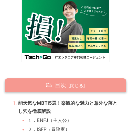
目次
能天気なMBTI5選！楽観的な魅力と意外な落と
し穴を徹底解説
１．ENFJ（主人公）
２．ISFP（冒険家）