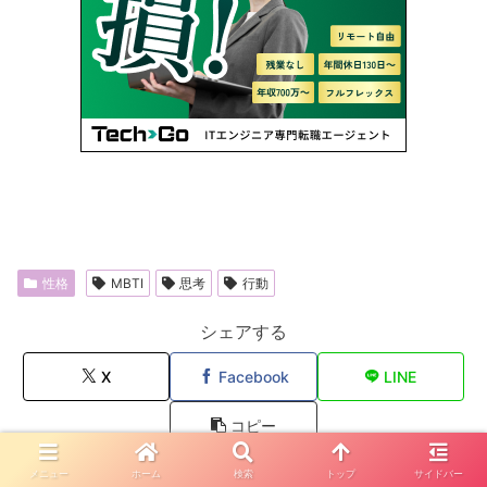
性格
MBTI
思考
行動
シェアする
X
Facebook
LINE
コピー
メニュー
ホーム
検索
トップ
サイドバー