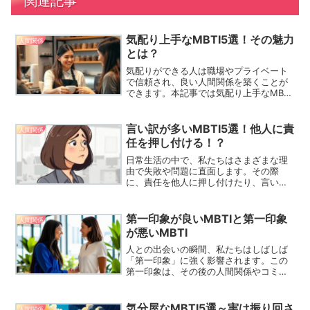
関連記事
気配り上手なMBTI5選！その魅力
人間関係
とは？
気配りができる人は職場やプライベート
で信頼され、良い人間関係を築くことが
できます。本記事では気配り上手なMBTI
タイプ5選と、その行動が周囲に与えるポ
ジティブな影響を解説。今日から試せる
気配りのコツを学んで、良好な人間関係
言い訳が多いMBTI5選！他人に責
人間関係
づくりに活かしましょう！
任を押し付ける！？
日常生活の中で、私たちはさまざまな理
由で失敗や問題に直面します。その際
に、責任を他人に押し付けたり、言い訳
をすることが少なくありません。特に
MBTI（マイヤーズ・ブリッグス・タイプ
指標）による性格タイプによって、言い
第一印象が良いMBTIと第一印象
人間関係
訳をする傾向が異なること...
が悪いMBTI
人との出会いの瞬間、私たちはしばしば
「第一印象」に強く影響されます。この
第一印象は、その後の人間関係やコミュ
ニケーションの質に大きな影響を及ぼす
ことがあります。特に、MBTI（マイヤー
ズ＝ブリッグス・タイプ指標）という性
気分屋なMBTI5選～実は振り回さ
人間関係