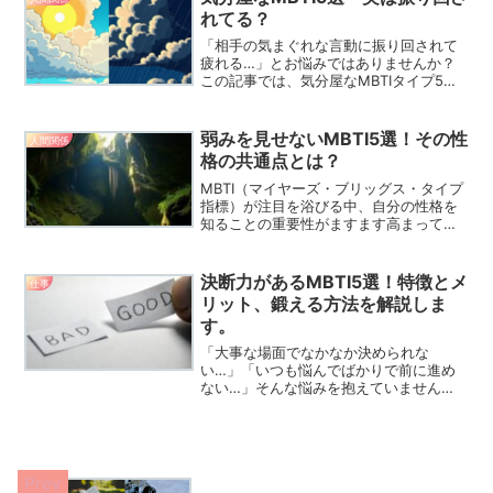
格診断を通じて、自分...
れてる？
「相手の気まぐれな言動に振り回されて
疲れる…」とお悩みではありませんか？
この記事では、気分屋なMBTIタイプ5選
の特徴をはじめ、相手の気分に寄り添う
聞き方や適切な距離感の保ち方を解説。
お互いに心地よい関係を築くためのヒン
弱みを見せないMBTI5選！その性
人間関係
トをご紹介します。
格の共通点とは？
MBTI（マイヤーズ・ブリッグス・タイプ
指標）が注目を浴びる中、自分の性格を
知ることの重要性がますます高まってい
ます。性格診断を通じて、私たちは自分
の強みや弱みを理解し、他者との関係を
より良くする手助けを得ることができま
決断力があるMBTI5選！特徴とメ
仕事
す。特に、「弱みを見...
リット、鍛える方法を解説しま
す。
「大事な場面でなかなか決められな
い…」「いつも悩んでばかりで前に進め
ない…」そんな悩みを抱えていません
か？仕事でも日常生活でも、決断力はと
ても大切なスキルです。しかし、人によ
って決断のスピードや得意不得意は大き
く異なります。実は、性格タイプ...