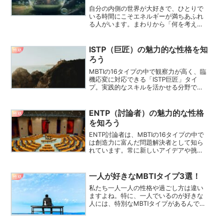
自分の内側の世界が大好きで、ひとりで
いる時間にこそエネルギーが満ちあふれ
る人がいます。まわりから「何を考えて
いるかわからない」と言われることもあ
りますが、その頭の中はじつはとっても
豊か！この記事では、自分の世界に浸る
ISTP（巨匠）の魅力的な性格を知
性格
のが大好きなMBTI5選...
ろう
MBTIの16タイプの中で観察力が高く、臨
機応変に対応できる「ISTP巨匠」タイ
プ。実践的なスキルを活かせる分野で活
躍することが多いISTP巨匠タイプについ
て、詳しく解説していきます。 ご依頼は
こちらから ISTP巨匠の特徴観察力と分析
ENTP（討論者）の魅力的な性格
性格
力が...
を知ろう
ENTP討論者は、MBTIの16タイプの中で
は創造力に富んだ問題解決者として知ら
れています。常に新しいアイデアや挑戦
に対する強い興味を持った彼らの特徴や
活躍の場、注意点について詳しく解説し
ていきます。 肉好きが絶賛するプロ品質
一人が好きなMBTIタイプ3選！
性格
のお肉【やまな...
私たち一人一人の性格や過ごし方は違い
ますよね。特に、一人でいるのが好きな
人には、特別なMBTIタイプがあるんで
す。この記事では、一人でいることを楽