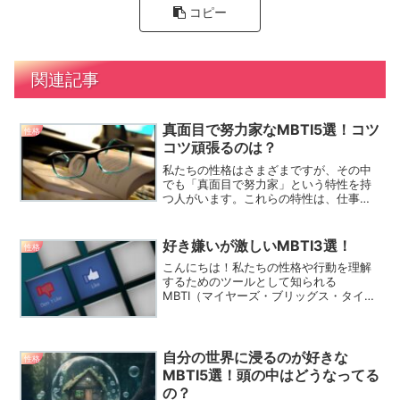
コピー
関連記事
真面目で努力家なMBTI5選！コツ
性格
コツ頑張るのは？
私たちの性格はさまざまですが、その中
でも「真面目で努力家」という特性を持
つ人がいます。これらの特性は、仕事や
学業、さらには人間関係においても大き
な影響を与えることがあります。
MBTI（マイヤーズ・ブリックス・タイプ
好き嫌いが激しいMBTI3選！
性格
指標）は、性格を16のタイ...
こんにちは！私たちの性格や行動を理解
するためのツールとして知られる
MBTI（マイヤーズ・ブリッグス・タイプ
指標）。この指標を使うことで、自分自
身や周囲の人々の特性をより深く理解す
ることができます。MBTIには16の性格タ
イプがありますが、そ...
自分の世界に浸るのが好きな
性格
MBTI5選！頭の中はどうなってる
の？